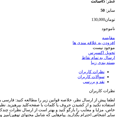
قطر:
45سانت
سایز:
50
تومان
130,000
ناموجود
مقایسه
افزودن به علاقه مندی ها
موجود نیست
تحویل اکسپرس
ارسال به تمام نقاط
بسته بندی زیبا
نظرات کاربران
سوالات کاربران
نقد و بررسی
نظرات کاربران
استفاده نکنید و از کشیدن حروف یا کلمات با صفحه‌کلید بپرهیزید. 
خاص، مزایا و معایب را بازگو کنید و بهتر است از ارسال نظرات چندکل
سایر اشخاص احترام بگذارید. پیام‌هایی که شامل محتوای توهین‌آمیز 