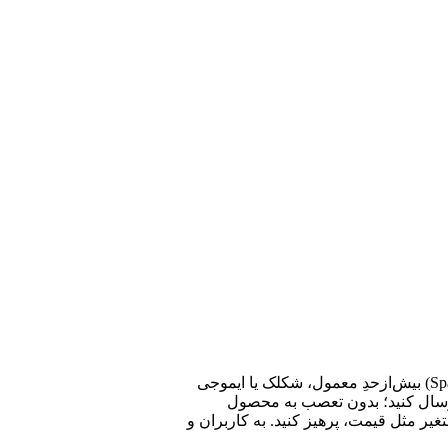
لطفا پیش از ارسال نظر، خلاصه قوانین زیر را مطالعه کنید: فارسی بنویسید و از کیبورد فارسی استفاده کنید. بهتر است از فضای خالی (Space) بیش‌از‌حدِ معمول، شکلک یا ایموجی
 ارسال کنید؛ بدون تعصب به محصول
یر مثل قیمت، پرهیز کنید. به کاربران و