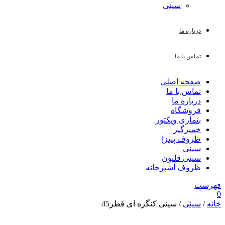
سینی
درباره ما
تماس با ما
صفحه اصلی
تماس با ما
درباره ما
فروشگاه
بنماری ویکتور
خمیرگیر
ظروف پیتزا
سینی
سینی قلیون
ظروف آشپزخانه
فهرست
0
خانه
/
سینی
/ سینی کنگره ای قطر45